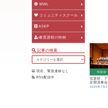
WWL
コミュニティスクール
ASKP
教育課程の特例
記事の検索
現在、緊急連絡なし
生徒会
RSS配信中
弦楽部、ア
定期演奏会
2026年7月2