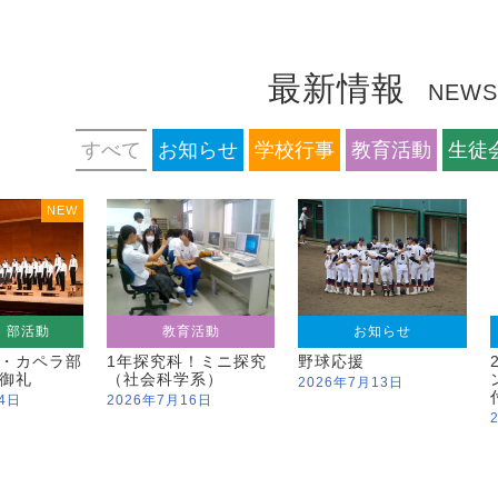
最新情報
NEWS
すべて
お知らせ
学校行事
教育活動
生徒
NEW
・部活動
教育活動
お知らせ
・カペラ部
1年探究科！ミニ探究
野球応援
御礼
（社会科学系）
2026年7月13日
4日
2026年7月16日