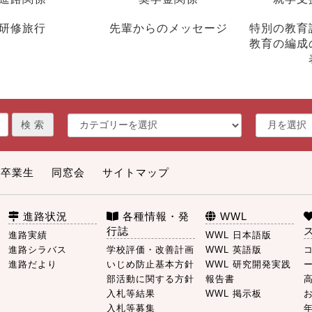
研修旅行
先輩からのメッセージ
特別の教育
教育の編成
卒業生
同窓会
サイトマップ
進路状況
各種情報・発
WWL
行誌
進路実績
WWL 日本語版
進路シラバス
学校評価・改善計画
WWL 英語版
進路だより
いじめ防止基本方針
WWL 研究開発実践
部活動に関する方針
報告書
入札等結果
WWL 掲示板
入札等募集