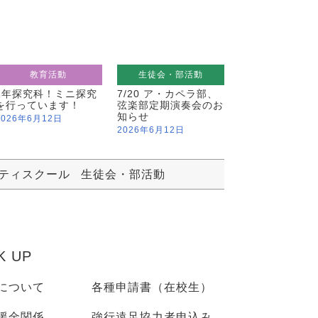
教育活動
生徒会・部活動
1年探究科！ミニ探究
7/20 ア・カペラ部、
を行っています！
弦楽部定期演奏会のお
知らせ
2026年6月12日
2026年6月12日
ティスクール
生徒会・部活動
K UP
について
各種申請書（在校生）
援金関係
強行遠足協力者申込み