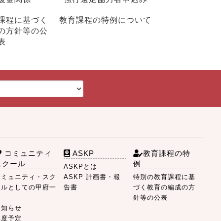
課程に基づく
教育課程の特例について
の方針等の公
表
コミュニティ
ASKP
教育課程の特
スクール
例
ASKPとは
コミュニティ・スク
ASKP 計画書・報
特別の教育課程に基
ールとしての甲府一
告書
づく教育の編成の方
高
針等の公表
お知らせ
年度予定