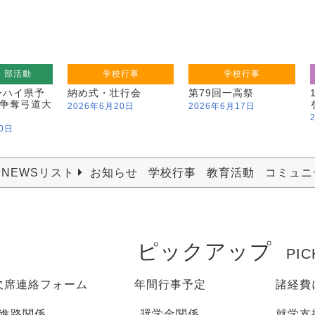
・部活動
学校行事
学校行事
ーハイ県予
納め式・壮行会
第79回一高祭
争奪弓道大
2026年6月20日
2026年6月17日
0日
NEWSリスト
お知らせ
学校行事
教育活動
コミュニ
ピックアップ
PIC
欠席連絡フォーム
年間行事予定
諸経費
進路関係
奨学金関係
就学支