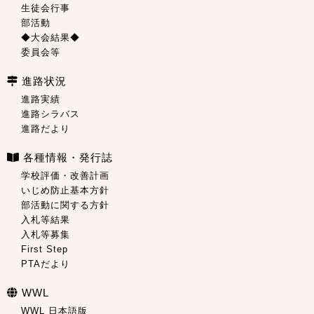
生徒会行事
部活動
◆大会結果◆
委員会等
進路状況
進路実績
進路シラバス
進路だより
各種情報・発行誌
学校評価・改善計画
いじめ防止基本方針
部活動に関する方針
入札等結果
入札等募集
First Step
PTAだより
WWL
WWL 日本語版