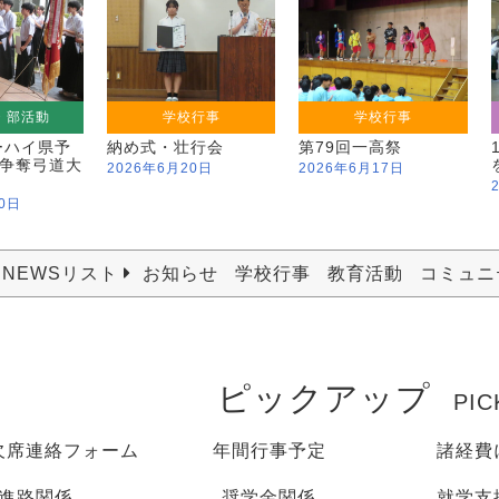
・部活動
学校行事
学校行事
ーハイ県予
納め式・壮行会
第79回一高祭
争奪弓道大
2026年6月20日
2026年6月17日
0日
NEWSリスト
お知らせ
学校行事
教育活動
コミュニ
ピックアップ
PIC
欠席連絡フォーム
年間行事予定
諸経費
進路関係
奨学金関係
就学支