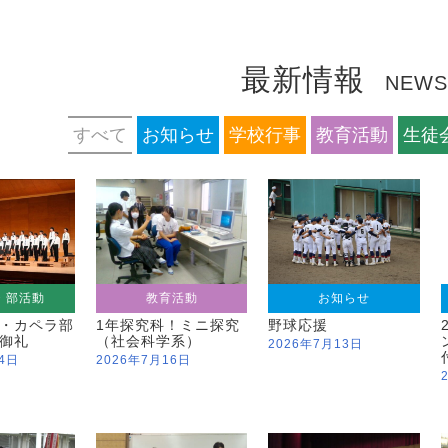
最新情報
NEWS
すべて
お知らせ
学校行事
教育活動
生徒
・部活動
教育活動
お知らせ
・カペラ部
1年探究科！ミニ探究
野球応援
御礼
（社会科学系）
2026年7月13日
4日
2026年7月16日