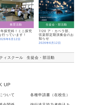
教育活動
生徒会・部活動
1年探究科！ミニ探究
7/20 ア・カペラ部、
を行っています！
弦楽部定期演奏会のお
知らせ
2026年6月12日
2026年6月12日
ティスクール
生徒会・部活動
K UP
について
各種申請書（在校生）
援金関係
強行遠足協力者申込み