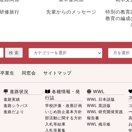
研修旅行
先輩からのメッセージ
特別の教育
教育の編成
卒業生
同窓会
サイトマップ
進路状況
各種情報・発
WWL
行誌
進路実績
WWL 日本語版
進路シラバス
学校評価・改善計画
WWL 英語版
進路だより
いじめ防止基本方針
WWL 研究開発実践
部活動に関する方針
報告書
入札等結果
WWL 掲示板
入札等募集