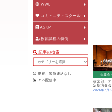
WWL
コミュニティスクール
ASKP
教育課程の特例
記事の検索
現在、緊急連絡なし
生徒会
RSS配信中
弦楽部、ア
定期演奏会
2026年7月2