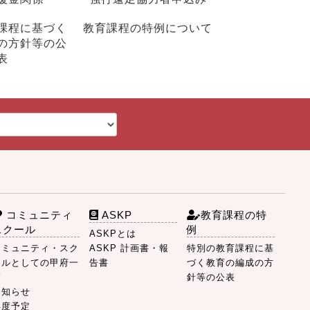
課程に基づく
教育課程の特例について
の方針等の公
表
コミュニティ
ASKP
教育課程の特
スクール
例
ASKPとは
コミュニティ・スク
ASKP 計画書・報
特別の教育課程に基
ールとしての甲府一
告書
づく教育の編成の方
高
針等の公表
お知らせ
年度予定