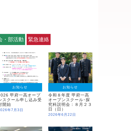
会・部活動
緊急連絡
お知らせ
お知らせ
2026 甲府一高オープ
令和８年度 甲府一高
ンスクール申し込み受
オープンスクール･探
付開始
究科説明会：８月２３
日（日）
2026年7月3日
2026年6月22日