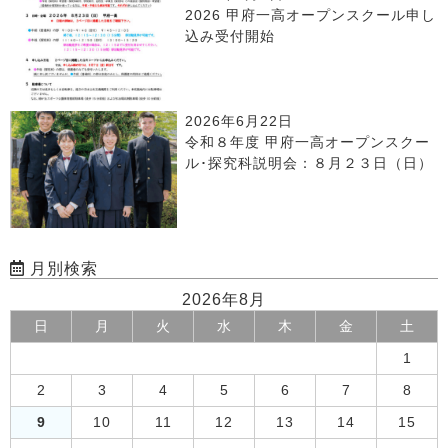
2026 甲府一高オープンスクール申し
込み受付開始
2026年6月22日
令和８年度 甲府一高オープンスクー
ル･探究科説明会：８月２３日（日）
月別検索
2026年8月
日
月
火
水
木
金
土
1
2
3
4
5
6
7
8
9
10
11
12
13
14
15