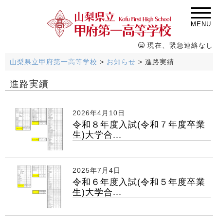
MENU
現在、緊急連絡なし
山梨県立甲府第一高等学校
>
お知らせ
>
進路実績
進路実績
2026年4月10日
令和８年度入試(令和７年度卒業
生)大学合...
2025年7月4日
令和６年度入試(令和５年度卒業
生)大学合...