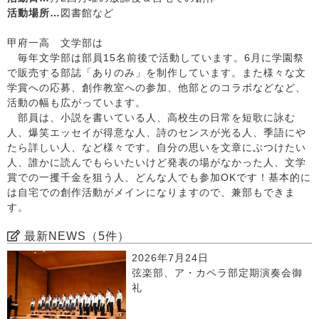
活動場所…
図書館など
甲府一高 文学部は
毎年文学部は部員15名前後で活動しています。6月に学園祭
で販売する部誌「ありのみ」を制作しています。また様々な文
学賞への応募、創作教室への参加、他部とのコラボなどなど、
活動の幅も広がっています。
部員は、小説を書いている人、高校生の日常を短歌に詠む
人、爆笑エッセイが得意な人、詩のセンスが光る人、季語にや
たら詳しい人、など様々です。自分の思いを文章にぶつけたい
人、誰かに読んでもらいたいけど発表の場がなかった人、文学
賞での一攫千金を狙う人、どんな人でも参加OKです！基本的に
は自宅での創作活動がメインになりますので、兼部もできま
す。
最新NEWS（5件）
2026年7月24日
弦楽部、ア・カペラ部定期演奏会御
礼