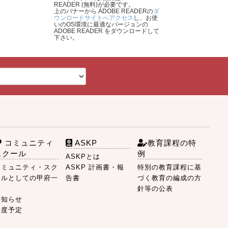
READER (無料)が必要です。
上のバナーから ADOBE READERの
ダ
ウンロードサイトへアクセス
し、お使
いのOS環境に最適なバージョンの
ADOBE READER をダウンロードして
下さい。
コミュニティ
ASKP
教育課程の特
スクール
例
ASKPとは
コミュニティ・スク
ASKP 計画書・報
特別の教育課程に基
ールとしての甲府一
告書
づく教育の編成の方
高
針等の公表
お知らせ
年度予定