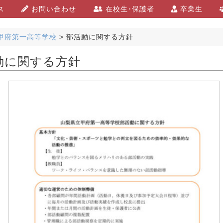
ス
お問い合わせ
在校生･保護者
卒業生
甲府第一高等学校
>
部活動に関する方針
動に関する方針