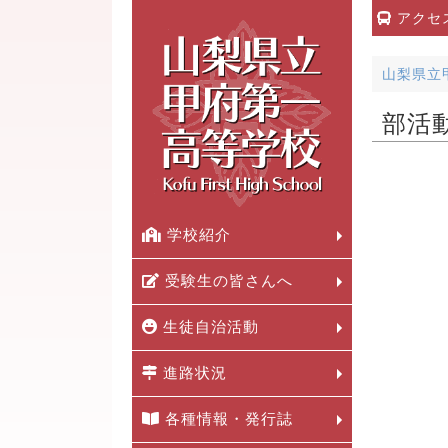
アクセ
山梨県立
部活
学校紹介
受験生の皆さんへ
生徒自治活動
進路状況
各種情報・発行誌