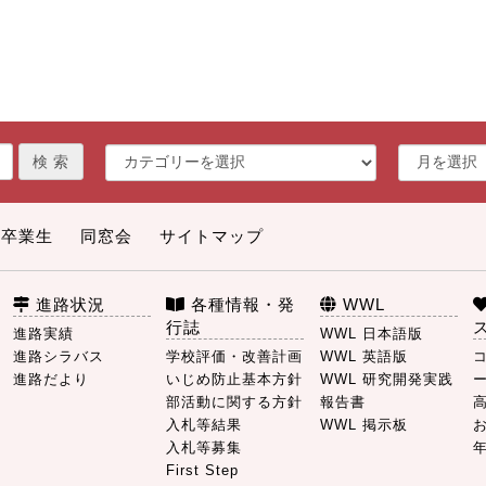
卒業生
同窓会
サイトマップ
進路状況
各種情報・発
WWL
行誌
進路実績
WWL 日本語版
進路シラバス
学校評価・改善計画
WWL 英語版
進路だより
いじめ防止基本方針
WWL 研究開発実践
部活動に関する方針
報告書
入札等結果
WWL 掲示板
入札等募集
First Step