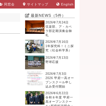
同窓会
サイトマップ
English
最新NEWS（5件）
2026年7月24日
弦楽部、ア・カペ
ラ部定期演奏会御
礼
2026年7月16日
1年探究科！ミニ探
究（社会科学系）
2026年7月13日
野球応援
2026年7月3日
2026 甲府一高オー
プンスクール申し
込み受付開始
2026年6月22日
令和８年度 甲府一
高オープンスクー
ル･探究科説明会：