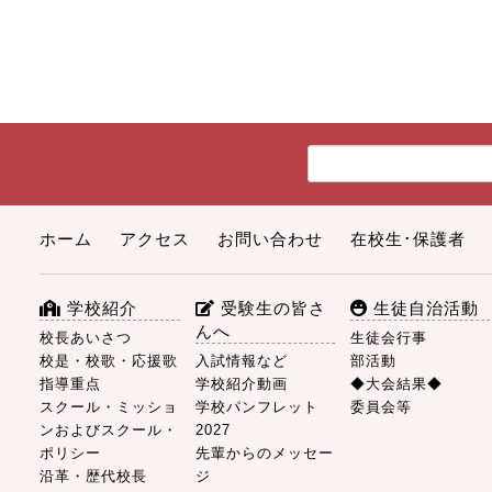
ホーム
アクセス
お問い合わせ
在校生･保護者
学校紹介
受験生の皆さ
生徒自治活動
んへ
校長あいさつ
生徒会行事
校是・校歌・応援歌
入試情報など
部活動
指導重点
学校紹介動画
◆大会結果◆
スクール・ミッショ
学校パンフレット
委員会等
ンおよびスクール・
2027
ポリシー
先輩からのメッセー
沿革・歴代校長
ジ