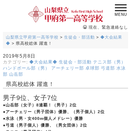
MENU
現在、緊急連絡なし
山梨県立甲府第一高等学校
>
生徒会・部活動
>
◆大会結果
◆
>
県高校総体 躍進！
2019年5月8日
カテゴリー:
◆大会結果◆
生徒会・部活動
テニス部（男）
ハンドボール部（男）
アーチェリー部
卓球部
弓道部
水泳
部
山岳部
県高校総体 躍進！
男子9位、女子7位
●山岳部（女子）8連覇！（男子）2位
●アーチェリー（男子団体）優勝、（男子個人）2位
●水泳（男・女400m個人メドレー）優勝
●弓道（男子個人）優勝、（男女団体）2位