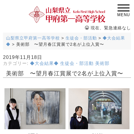
MENU
現在、緊急連絡なし
山梨県立甲府第一高等学校
>
生徒会・部活動
>
◆大会結果
◆
>
美術部 〜望月春江賞展で2名が上位入賞〜
2019年11月18日
カテゴリー:
◆大会結果◆
生徒会・部活動
美術部
美術部 〜望月春江賞展で2名が上位入賞〜