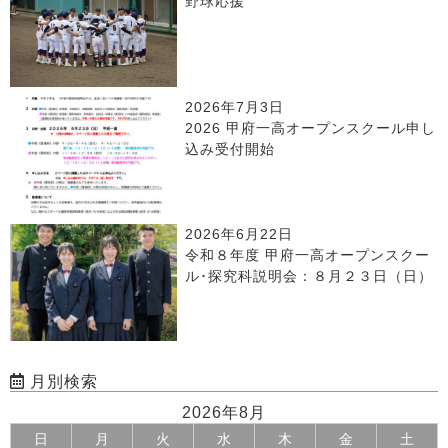
野球応援
2026年7月3日
2026 甲府一高オープンスクール申し
込み受付開始
2026年6月22日
令和８年度 甲府一高オープンスクー
ル･探究科説明会：８月２３日（日）
月別検索
2026年8月
日
月
火
水
木
金
土