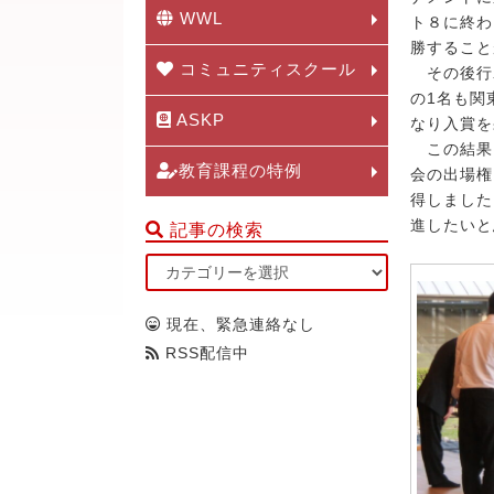
WWL
ト８に終わ
勝すること
コミュニティスクール
その後行わ
の1名も関
ASKP
なり入賞を
この結果、
教育課程の特例
会の出場権
得しました
進したいと
記事の検索
現在、緊急連絡なし
RSS配信中