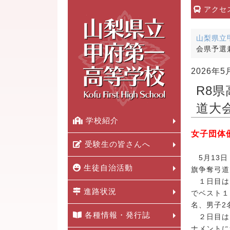
アクセ
山梨県立
会県予選
2026年5
R8
道大
学校紹介
女子団体
受験生の皆さんへ
5月13日
生徒自治活動
旗争奪弓道
１日目は
進路状況
でベスト１
名、男子2
各種情報・発行誌
２日目は
ナメントに