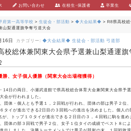
ス
お問い合わせ
在校生･保護者
卒業生
甲府第一高等学校
>
生徒会・部活動
>
◆大会結果◆
>
R8県高校
兼山梨通運旗争奪弓道大会
月16日
カテゴリー:
◆大会結果◆
生徒会・部活動
弓道部
県高校総体兼関東大会県予選兼山梨通運旗
会
優勝、女子個人優勝（関東大会出場権獲得）
・14日の両日、小瀬武道館で県高校総合体育大会兼関東大会県予
大会が行われました。
、団体・個人とも予選１，２回戦が行われ、団体の部は男子２位、
６タイが進出できる2日目の３回戦への進出を決めました。個人の
名が、トップ１０タイが進出できる２日目の３，４回戦に駒を進め
、団体の部３回戦で男子２位、女子１位タイの成績でベスト８によ
進出しました。決勝トーナメントでは男子が競射の末、１回戦敗