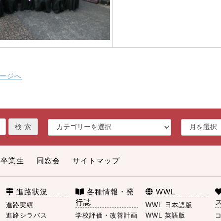
ージへ
卒業生
同窓会
サイトマップ
進路状況
各種情報・発
WWL
行誌
進路実績
WWL 日本語版
進路シラバス
学校評価・改善計画
WWL 英語版