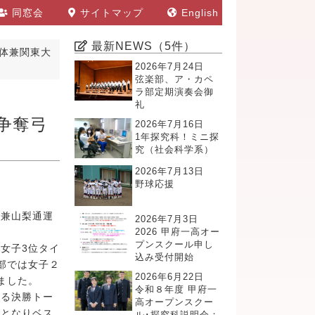
同窓会
サイトマップ
English
最新NEWS（5件）
総体兼関東大
2026年7月24日
弦楽部、ア・カペ
ラ部定期演奏会御
礼
争奪弓
2026年7月16日
1年探究科！ミニ探
究（社会科学系）
2026年7月13日
野球応援
選兼山梨通運
2026年7月3日
2026 甲府一高オー
プンスクール申し
女子3位タイ
込み受付開始
部では女子２
2026年6月22日
ました。
令和８年度 甲府一
る決勝トー
高オープンスクー
退となりベス
ル･探究科説明会：