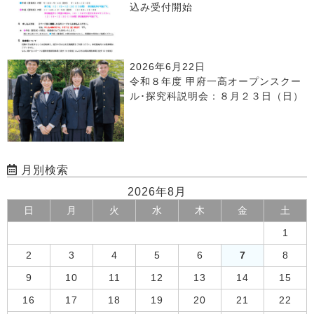
込み受付開始
2026年6月22日
令和８年度 甲府一高オープンスクー
ル･探究科説明会：８月２３日（日）
月別検索
2026年8月
日
月
火
水
木
金
土
1
2
3
4
5
6
7
8
9
10
11
12
13
14
15
16
17
18
19
20
21
22