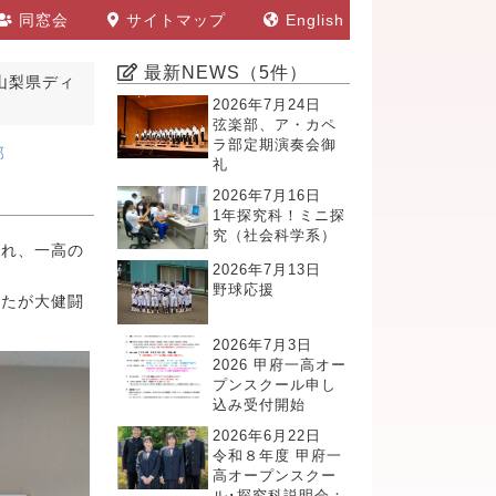
同窓会
サイトマップ
English
最新NEWS（5件）
山梨県ディ
2026年7月24日
弦楽部、ア・カペ
ラ部定期演奏会御
部
礼
2026年7月16日
1年探究科！ミニ探
究（社会科学系）
われ、一高の
2026年7月13日
野球応援
したが大健闘
2026年7月3日
2026 甲府一高オー
プンスクール申し
込み受付開始
2026年6月22日
令和８年度 甲府一
高オープンスクー
ル･探究科説明会：