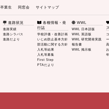
卒業生
同窓会
サイトマップ
進路状況
各種情報・発
WWL
行誌
進路実績
WWL 日本語版
進路シラバス
学校評価・改善計画
WWL 英語版
進路だより
いじめ防止基本方針
WWL 研究開発実践
部活動に関する方針
報告書
入札等結果
WWL 掲示板
入札等募集
First Step
PTAだより