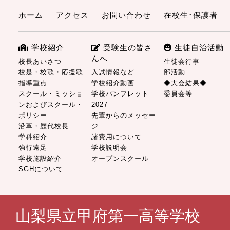
ホーム
アクセス
お問い合わせ
在校生･保護者
学校紹介
受験生の皆さ
生徒自治活動
んへ
校長あいさつ
生徒会行事
校是・校歌・応援歌
入試情報など
部活動
指導重点
学校紹介動画
◆大会結果◆
スクール・ミッショ
学校パンフレット
委員会等
ンおよびスクール・
2027
ポリシー
先輩からのメッセー
沿革・歴代校長
ジ
学科紹介
諸費用について
強行遠足
学校説明会
学校施設紹介
オープンスクール
SGHについて
山梨県立甲府第一高等学校