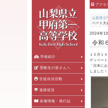
アクセ
山梨県立
ベート大
2024年1
令和
１０月１４
学校紹介
ディベート
「日本にお
受験生の皆さんへ
しました！
生徒自治活動
進路状況
各種情報・発行誌