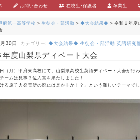
ス
お問い合わせ
在校生･保護者
卒業生
甲府第一高等学校
>
生徒会・部活動
>
◆大会結果◆
>
令和６年度
会
0月30日
カテゴリー:
◆大会結果◆
生徒会・部活動
英語研究
６年度山梨県ディベート大会
日（月）甲府東高校にて、山梨県高校生英語ディベート大会が行
チームは見事３位入賞を果たしました！
ける原子力発電所の廃止は是か非か！？」という難しいテーマで